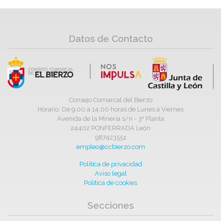
Datos de Contacto
Consejo Comarcal del Bierzo
Horario: De 9,00 a 14,00 horas de Lunes a Viernes
Avenida de la Minería s/n - 3ª Planta
24402 PONFERRADA León
987423551
empleo@ccbierzo.com
Política de privacidad
Aviso legal
Política de cookies
Secciones