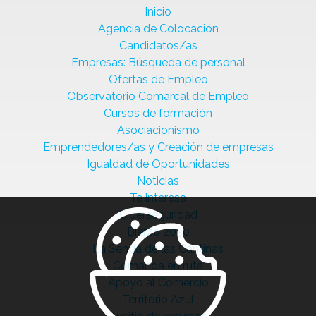
Inicio
Agencia de Colocación
Candidatos/as
Empresas: Búsqueda de personal
Ofertas de Empleo
Observatorio Comarcal de Empleo
Cursos de formación
Asociacionismo
Emprendedores/as y Creación de empresas
Igualdad de Oportunidades
Noticias
Te interesa
Ciberseguridad
Bierzo 2030
La Senda de las Cantinas
Comanda en ruta
Apoyo al Comercio
Territorio Azul