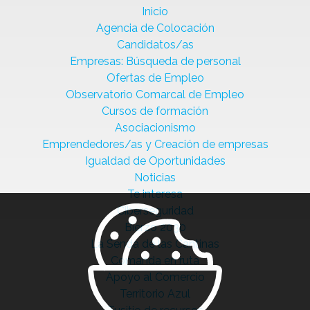
Inicio
Agencia de Colocación
Candidatos/as
Empresas: Búsqueda de personal
Ofertas de Empleo
Observatorio Comarcal de Empleo
Cursos de formación
Asociacionismo
Emprendedores/as y Creación de empresas
Igualdad de Oportunidades
Noticias
Te interesa
Ciberseguridad
Bierzo 2030
La Senda de las Cantinas
Comanda en ruta
Apoyo al Comercio
Territorio Azul