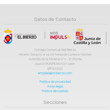
Datos de Contacto
Consejo Comarcal del Bierzo
Horario: De 9,00 a 14,00 horas de Lunes a Viernes
Avenida de la Minería s/n - 3ª Planta
24402 PONFERRADA León
987423551
empleo@ccbierzo.com
Política de privacidad
Aviso legal
Política de cookies
Secciones