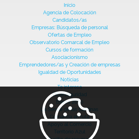
Inicio
Agencia de Colocación
Candidatos/as
Empresas: Búsqueda de personal
Ofertas de Empleo
Observatorio Comarcal de Empleo
Cursos de formación
Asociacionismo
Emprendedores/as y Creación de empresas
Igualdad de Oportunidades
Noticias
Te interesa
Ciberseguridad
Bierzo 2030
La Senda de las Cantinas
Comanda en ruta
Apoyo al Comercio
Territorio Azul