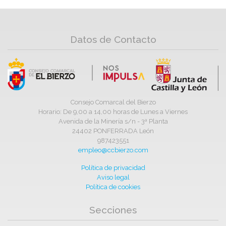
Datos de Contacto
Consejo Comarcal del Bierzo
Horario: De 9,00 a 14,00 horas de Lunes a Viernes
Avenida de la Minería s/n - 3ª Planta
24402 PONFERRADA León
987423551
empleo@ccbierzo.com
Política de privacidad
Aviso legal
Política de cookies
Secciones