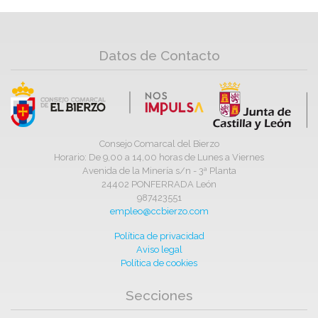
Datos de Contacto
Consejo Comarcal del Bierzo
Horario: De 9,00 a 14,00 horas de Lunes a Viernes
Avenida de la Minería s/n - 3ª Planta
24402 PONFERRADA León
987423551
empleo@ccbierzo.com
Política de privacidad
Aviso legal
Política de cookies
Secciones