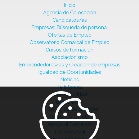
Inicio
Agencia de Colocación
Candidatos/as
Empresas: Búsqueda de personal
Ofertas de Empleo
Observatorio Comarcal de Empleo
Cursos de formación
Asociacionismo
Emprendedores/as y Creación de empresas
Igualdad de Oportunidades
Noticias
Te interesa
Ciberseguridad
Bierzo 2030
La Senda de las Cantinas
Comanda en ruta
Apoyo al Comercio
Territorio Azul