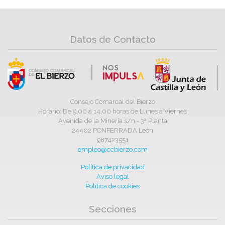
Datos de Contacto
Consejo Comarcal del Bierzo
Horario: De 9,00 a 14,00 horas de Lunes a Viernes
Avenida de la Minería s/n - 3ª Planta
24402 PONFERRADA León
987423551
empleo@ccbierzo.com
Política de privacidad
Aviso legal
Política de cookies
Secciones