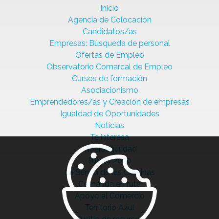
Inicio
Agencia de Colocación
Candidatos/as
Empresas: Búsqueda de personal
Ofertas de Empleo
Observatorio Comarcal de Empleo
Cursos de formación
Asociacionismo
Emprendedores/as y Creación de empresas
Igualdad de Oportunidades
Noticias
Te interesa
Ciberseguridad
Bierzo 2030
La Senda de las Cantinas
Comanda en ruta
Apoyo al Comercio
Territorio Azul