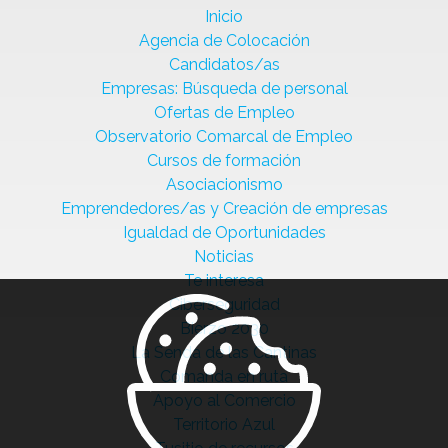
Inicio
Agencia de Colocación
Candidatos/as
Empresas: Búsqueda de personal
Ofertas de Empleo
Observatorio Comarcal de Empleo
Cursos de formación
Asociacionismo
Emprendedores/as y Creación de empresas
Igualdad de Oportunidades
Noticias
Te interesa
Ciberseguridad
Bierzo 2030
La Senda de las Cantinas
Comanda en ruta
Apoyo al Comercio
Territorio Azul