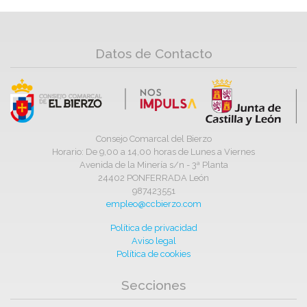
Datos de Contacto
Consejo Comarcal del Bierzo
Horario: De 9,00 a 14,00 horas de Lunes a Viernes
Avenida de la Minería s/n - 3ª Planta
24402 PONFERRADA León
987423551
empleo@ccbierzo.com
Política de privacidad
Aviso legal
Política de cookies
Secciones