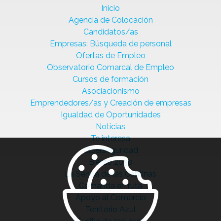
Inicio
Agencia de Colocación
Candidatos/as
Empresas: Búsqueda de personal
Ofertas de Empleo
Observatorio Comarcal de Empleo
Cursos de formación
Asociacionismo
Emprendedores/as y Creación de empresas
Igualdad de Oportunidades
Noticias
Te interesa
Ciberseguridad
Bierzo 2030
La Senda de las Cantinas
Comanda en ruta
Apoyo al Comercio
Territorio Azul