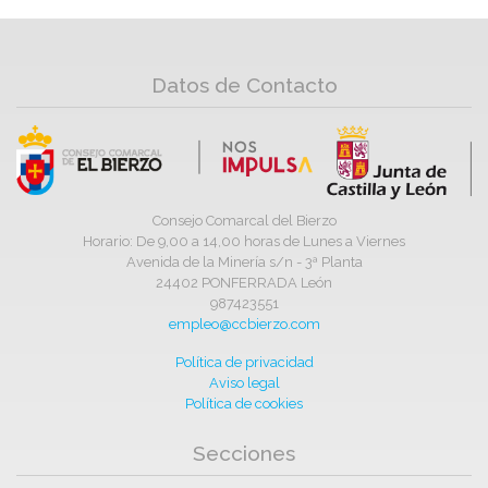
Datos de Contacto
Consejo Comarcal del Bierzo
Horario: De 9,00 a 14,00 horas de Lunes a Viernes
Avenida de la Minería s/n - 3ª Planta
24402 PONFERRADA León
987423551
empleo@ccbierzo.com
Política de privacidad
Aviso legal
Política de cookies
Secciones