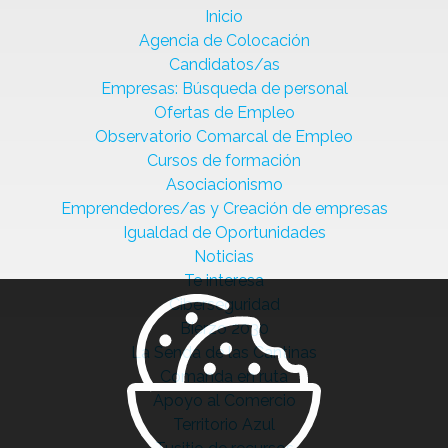
Inicio
Agencia de Colocación
Candidatos/as
Empresas: Búsqueda de personal
Ofertas de Empleo
Observatorio Comarcal de Empleo
Cursos de formación
Asociacionismo
Emprendedores/as y Creación de empresas
Igualdad de Oportunidades
Noticias
Te interesa
Ciberseguridad
Bierzo 2030
La Senda de las Cantinas
Comanda en ruta
Apoyo al Comercio
Territorio Azul