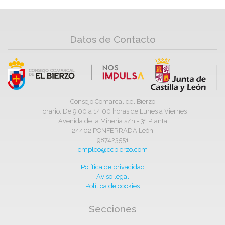
Datos de Contacto
Consejo Comarcal del Bierzo
Horario: De 9,00 a 14,00 horas de Lunes a Viernes
Avenida de la Minería s/n - 3ª Planta
24402 PONFERRADA León
987423551
empleo@ccbierzo.com
Política de privacidad
Aviso legal
Política de cookies
Secciones