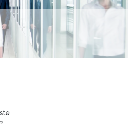
ste
es