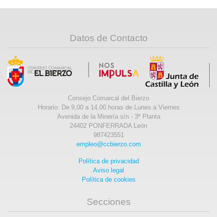
Datos de Contacto
Consejo Comarcal del Bierzo
Horario: De 9,00 a 14,00 horas de Lunes a Viernes
Avenida de la Minería s/n - 3ª Planta
24402 PONFERRADA León
987423551
empleo@ccbierzo.com
Política de privacidad
Aviso legal
Política de cookies
Secciones