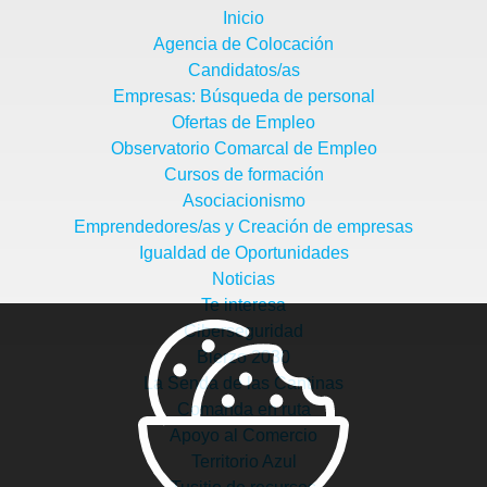
Inicio
Agencia de Colocación
Candidatos/as
Empresas: Búsqueda de personal
Ofertas de Empleo
Observatorio Comarcal de Empleo
Cursos de formación
Asociacionismo
Emprendedores/as y Creación de empresas
Igualdad de Oportunidades
Noticias
Te interesa
Ciberseguridad
Bierzo 2030
La Senda de las Cantinas
Comanda en ruta
Apoyo al Comercio
Territorio Azul