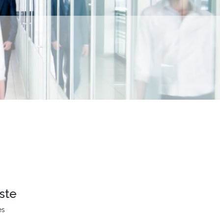
ste
es