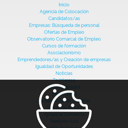
Inicio
Agencia de Colocación
Candidatos/as
Empresas: Búsqueda de personal
Ofertas de Empleo
Observatorio Comarcal de Empleo
Cursos de formación
Asociacionismo
Emprendedores/as y Creación de empresas
Igualdad de Oportunidades
Noticias
Te interesa
Ciberseguridad
Bierzo 2030
La Senda de las Cantinas
Comanda en ruta
Apoyo al Comercio
Territorio Azul