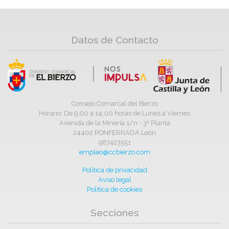
Datos de Contacto
Consejo Comarcal del Bierzo
Horario: De 9,00 a 14,00 horas de Lunes a Viernes
Avenida de la Minería s/n - 3ª Planta
24402 PONFERRADA León
987423551
empleo@ccbierzo.com
Política de privacidad
Aviso legal
Política de cookies
Secciones