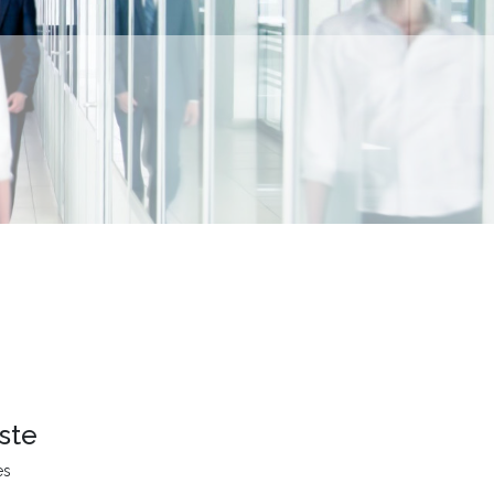
ste
es