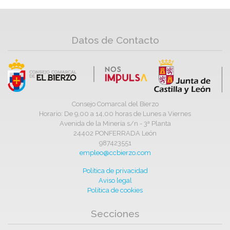
Datos de Contacto
Consejo Comarcal del Bierzo
Horario: De 9,00 a 14,00 horas de Lunes a Viernes
Avenida de la Minería s/n - 3ª Planta
24402 PONFERRADA León
987423551
empleo@ccbierzo.com
Política de privacidad
Aviso legal
Política de cookies
Secciones