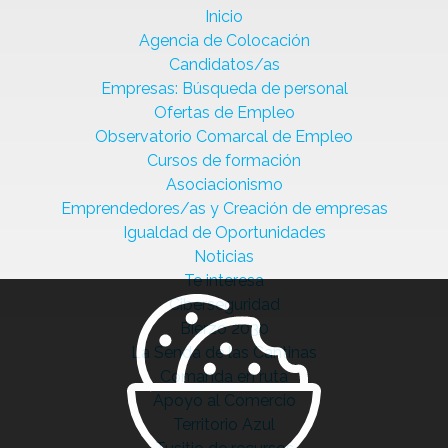
Inicio
Agencia de Colocación
Candidatos/as
Empresas: Búsqueda de personal
Ofertas de Empleo
Observatorio Comarcal de Empleo
Cursos de formación
Asociacionismo
Emprendedores/as y Creación de empresas
Igualdad de Oportunidades
Noticias
Te interesa
Ciberseguridad
Bierzo 2030
La Senda de las Cantinas
Comanda en ruta
Apoyo al Comercio
Territorio Azul