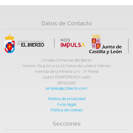
Datos de Contacto
Consejo Comarcal del Bierzo
Horario: De 9,00 a 14,00 horas de Lunes a Viernes
Avenida de la Minería s/n - 3ª Planta
24402 PONFERRADA León
987423551
empleo@ccbierzo.com
Política de privacidad
Aviso legal
Política de cookies
Secciones