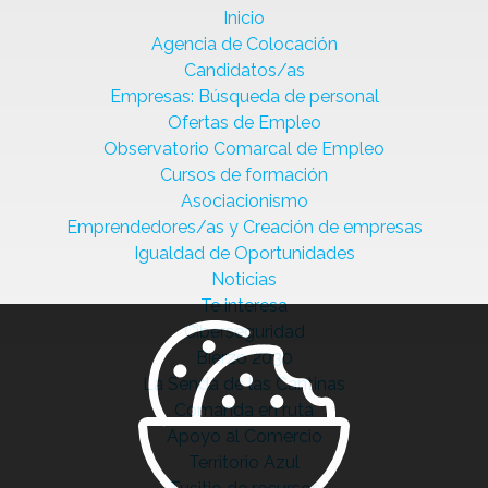
Inicio
Agencia de Colocación
Candidatos/as
Empresas: Búsqueda de personal
Ofertas de Empleo
Observatorio Comarcal de Empleo
Cursos de formación
Asociacionismo
Emprendedores/as y Creación de empresas
Igualdad de Oportunidades
Noticias
Te interesa
Ciberseguridad
Bierzo 2030
La Senda de las Cantinas
Comanda en ruta
Apoyo al Comercio
Territorio Azul