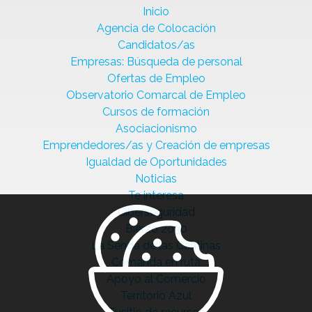
Inicio
Agencia de Colocación
Candidatos/as
Empresas: Búsqueda de personal
Ofertas de Empleo
Observatorio Comarcal de Empleo
Cursos de formación
Asociacionismo
Emprendedores/as y Creación de empresas
Igualdad de Oportunidades
Noticias
Te interesa
Ciberseguridad
Bierzo 2030
La Senda de las Cantinas
Comanda en ruta
Apoyo al Comercio
Territorio Azul