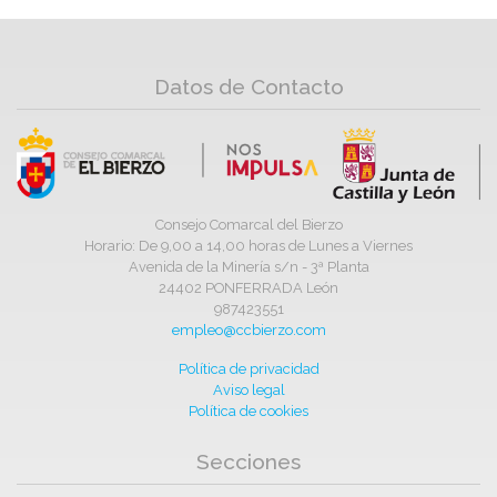
Datos de Contacto
Consejo Comarcal del Bierzo
Horario: De 9,00 a 14,00 horas de Lunes a Viernes
Avenida de la Minería s/n - 3ª Planta
24402 PONFERRADA León
987423551
empleo@ccbierzo.com
Política de privacidad
Aviso legal
Política de cookies
Secciones