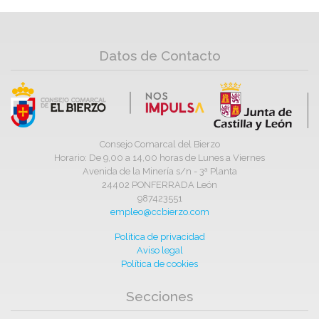
Datos de Contacto
Consejo Comarcal del Bierzo
Horario: De 9,00 a 14,00 horas de Lunes a Viernes
Avenida de la Minería s/n - 3ª Planta
24402 PONFERRADA León
987423551
empleo@ccbierzo.com
Política de privacidad
Aviso legal
Política de cookies
Secciones