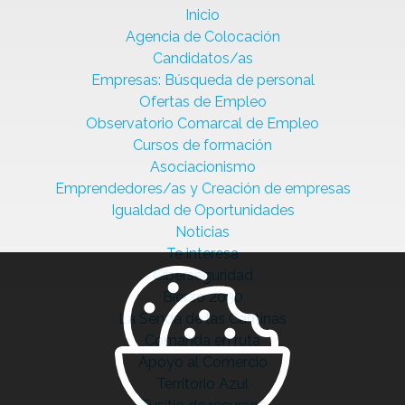
Inicio
Agencia de Colocación
Candidatos/as
Empresas: Búsqueda de personal
Ofertas de Empleo
Observatorio Comarcal de Empleo
Cursos de formación
Asociacionismo
Emprendedores/as y Creación de empresas
Igualdad de Oportunidades
Noticias
Te interesa
Ciberseguridad
Bierzo 2030
La Senda de las Cantinas
Comanda en ruta
Apoyo al Comercio
Territorio Azul