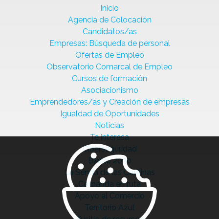
Inicio
Agencia de Colocación
Candidatos/as
Empresas: Búsqueda de personal
Ofertas de Empleo
Observatorio Comarcal de Empleo
Cursos de formación
Asociacionismo
Emprendedores/as y Creación de empresas
Igualdad de Oportunidades
Noticias
Te interesa
Ciberseguridad
Bierzo 2030
La Senda de las Cantinas
Comanda en ruta
Apoyo al Comercio
Territorio Azul