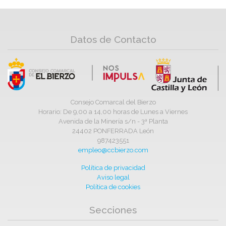
Datos de Contacto
Consejo Comarcal del Bierzo
Horario: De 9,00 a 14,00 horas de Lunes a Viernes
Avenida de la Minería s/n - 3ª Planta
24402 PONFERRADA León
987423551
empleo@ccbierzo.com
Política de privacidad
Aviso legal
Política de cookies
Secciones