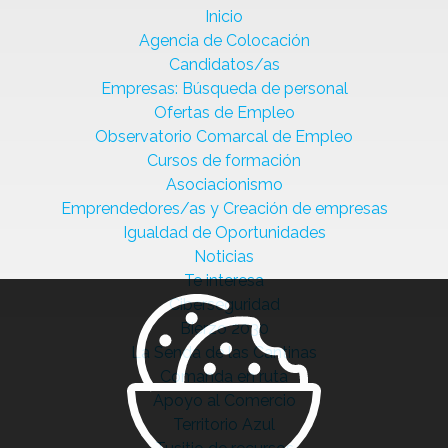
Inicio
Agencia de Colocación
Candidatos/as
Empresas: Búsqueda de personal
Ofertas de Empleo
Observatorio Comarcal de Empleo
Cursos de formación
Asociacionismo
Emprendedores/as y Creación de empresas
Igualdad de Oportunidades
Noticias
Te interesa
Ciberseguridad
Bierzo 2030
La Senda de las Cantinas
Comanda en ruta
Apoyo al Comercio
Territorio Azul