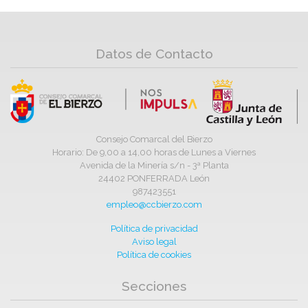
Datos de Contacto
Consejo Comarcal del Bierzo
Horario: De 9,00 a 14,00 horas de Lunes a Viernes
Avenida de la Minería s/n - 3ª Planta
24402 PONFERRADA León
987423551
empleo@ccbierzo.com
Política de privacidad
Aviso legal
Política de cookies
Secciones