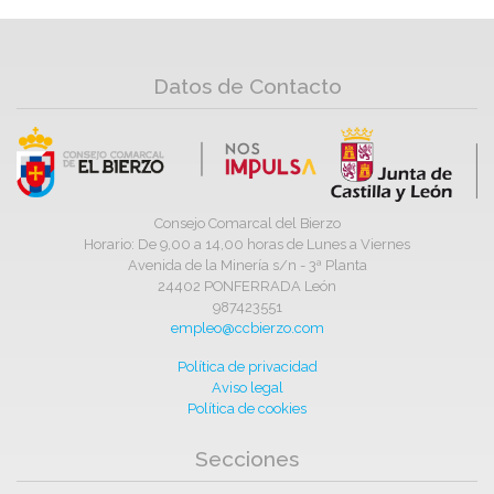
Datos de Contacto
Consejo Comarcal del Bierzo
Horario: De 9,00 a 14,00 horas de Lunes a Viernes
Avenida de la Minería s/n - 3ª Planta
24402 PONFERRADA León
987423551
empleo@ccbierzo.com
Política de privacidad
Aviso legal
Política de cookies
Secciones