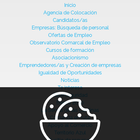
Inicio
Agencia de Colocación
Candidatos/as
Empresas: Búsqueda de personal
Ofertas de Empleo
Observatorio Comarcal de Empleo
Cursos de formación
Asociacionismo
Emprendedores/as y Creación de empresas
Igualdad de Oportunidades
Noticias
Te interesa
Ciberseguridad
Bierzo 2030
La Senda de las Cantinas
Comanda en ruta
Apoyo al Comercio
Territorio Azul