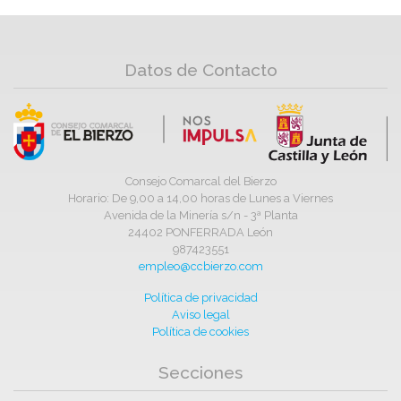
Datos de Contacto
Consejo Comarcal del Bierzo
Horario: De 9,00 a 14,00 horas de Lunes a Viernes
Avenida de la Minería s/n - 3ª Planta
24402 PONFERRADA León
987423551
empleo@ccbierzo.com
Política de privacidad
Aviso legal
Política de cookies
Secciones