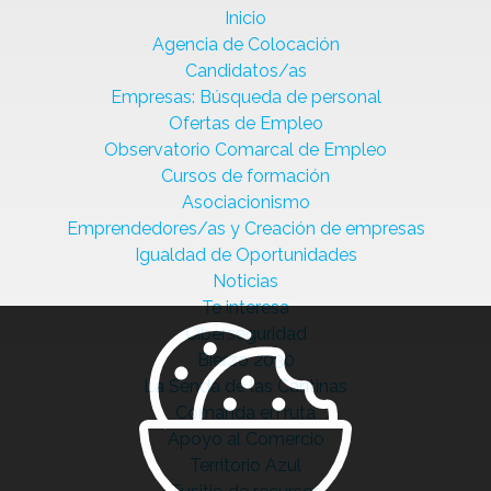
Inicio
Agencia de Colocación
Candidatos/as
Empresas: Búsqueda de personal
Ofertas de Empleo
Observatorio Comarcal de Empleo
Cursos de formación
Asociacionismo
Emprendedores/as y Creación de empresas
Igualdad de Oportunidades
Noticias
Te interesa
Ciberseguridad
Bierzo 2030
La Senda de las Cantinas
Comanda en ruta
Apoyo al Comercio
Territorio Azul