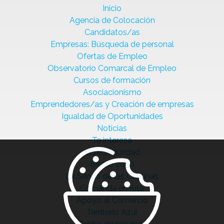
Inicio
Agencia de Colocación
Candidatos/as
Empresas: Búsqueda de personal
Ofertas de Empleo
Observatorio Comarcal de Empleo
Cursos de formación
Asociacionismo
Emprendedores/as y Creación de empresas
Igualdad de Oportunidades
Noticias
Te interesa
Ciberseguridad
Bierzo 2030
La Senda de las Cantinas
Comanda en ruta
Apoyo al Comercio
Territorio Azul