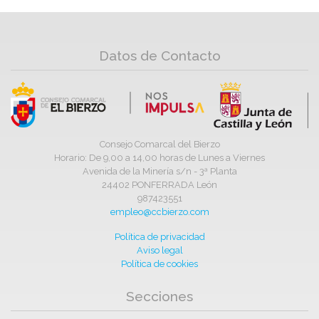
Datos de Contacto
Consejo Comarcal del Bierzo
Horario: De 9,00 a 14,00 horas de Lunes a Viernes
Avenida de la Minería s/n - 3ª Planta
24402 PONFERRADA León
987423551
empleo@ccbierzo.com
Política de privacidad
Aviso legal
Política de cookies
Secciones