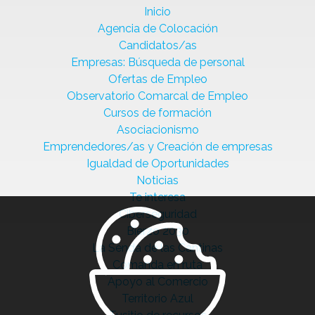
Inicio
Agencia de Colocación
Candidatos/as
Empresas: Búsqueda de personal
Ofertas de Empleo
Observatorio Comarcal de Empleo
Cursos de formación
Asociacionismo
Emprendedores/as y Creación de empresas
Igualdad de Oportunidades
Noticias
Te interesa
Ciberseguridad
Bierzo 2030
La Senda de las Cantinas
Comanda en ruta
Apoyo al Comercio
Territorio Azul