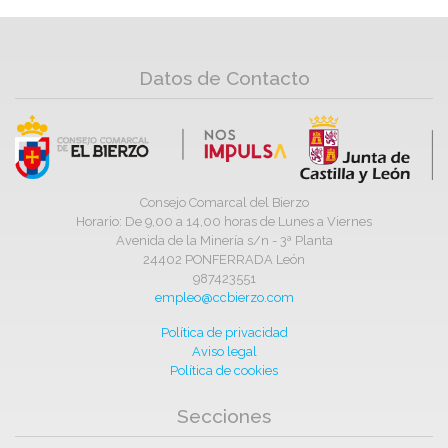
Datos de Contacto
Consejo Comarcal del Bierzo
Horario: De 9,00 a 14,00 horas de Lunes a Viernes
Avenida de la Minería s/n - 3ª Planta
24402 PONFERRADA León
987423551
empleo@ccbierzo.com
Política de privacidad
Aviso legal
Política de cookies
Secciones