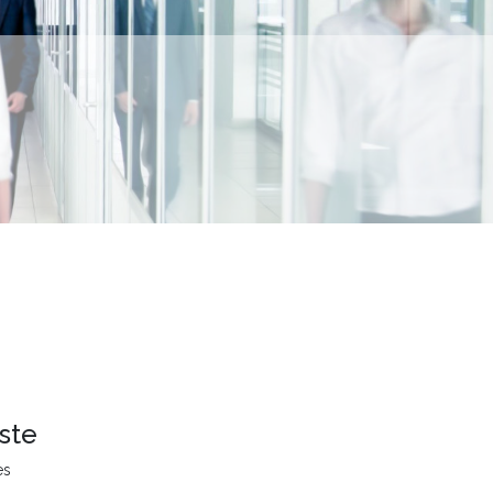
ste
es