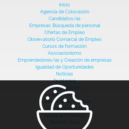
Inicio
Agencia de Colocación
Candidatos/as
Empresas: Búsqueda de personal
Ofertas de Empleo
Observatorio Comarcal de Empleo
Cursos de formación
Asociacionismo
Emprendedores/as y Creación de empresas
Igualdad de Oportunidades
Noticias
Te interesa
Ciberseguridad
Bierzo 2030
La Senda de las Cantinas
Comanda en ruta
Apoyo al Comercio
Territorio Azul