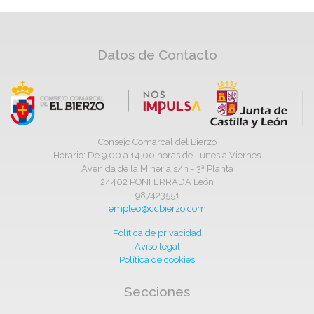
Datos de Contacto
Consejo Comarcal del Bierzo
Horario: De 9,00 a 14,00 horas de Lunes a Viernes
Avenida de la Minería s/n - 3ª Planta
24402 PONFERRADA León
987423551
empleo@ccbierzo.com
Política de privacidad
Aviso legal
Política de cookies
Secciones