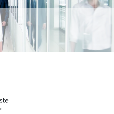
ste
es