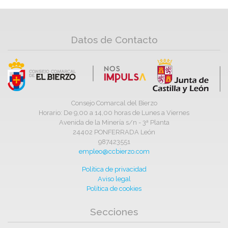
Datos de Contacto
Consejo Comarcal del Bierzo
Horario: De 9,00 a 14,00 horas de Lunes a Viernes
Avenida de la Minería s/n - 3ª Planta
24402 PONFERRADA León
987423551
empleo@ccbierzo.com
Política de privacidad
Aviso legal
Política de cookies
Secciones