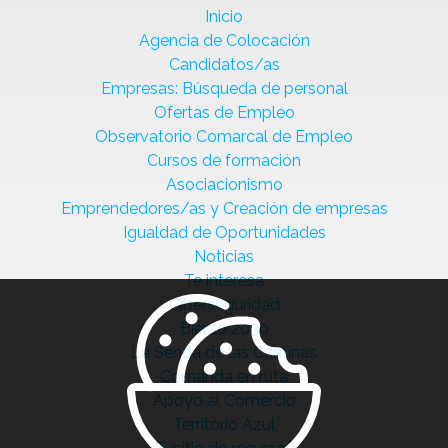
Inicio
Agencia de Colocación
Candidatos/as
Empresas: Búsqueda de personal
Ofertas de Empleo
Observatorio Comarcal de Empleo
Cursos de formación
Asociacionismo
Emprendedores/as y Creación de empresas
Igualdad de Oportunidades
Noticias
Te interesa
Ciberseguridad
Bierzo 2030
La Senda de las Cantinas
Comanda en ruta
Apoyo al Comercio
Territorio Azul