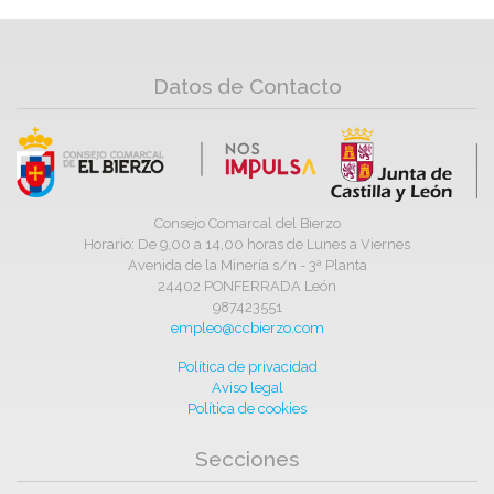
Datos de Contacto
Consejo Comarcal del Bierzo
Horario: De 9,00 a 14,00 horas de Lunes a Viernes
Avenida de la Minería s/n - 3ª Planta
24402 PONFERRADA León
987423551
empleo@ccbierzo.com
Política de privacidad
Aviso legal
Política de cookies
Secciones