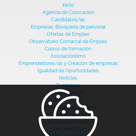
Inicio
Agencia de Colocación
Candidatos/as
Empresas: Búsqueda de personal
Ofertas de Empleo
Observatorio Comarcal de Empleo
Cursos de formación
Asociacionismo
Emprendedores/as y Creación de empresas
Igualdad de Oportunidades
Noticias
Te interesa
Ciberseguridad
Bierzo 2030
La Senda de las Cantinas
Comanda en ruta
Apoyo al Comercio
Territorio Azul