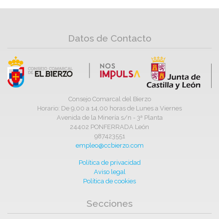
Datos de Contacto
Consejo Comarcal del Bierzo
Horario: De 9,00 a 14,00 horas de Lunes a Viernes
Avenida de la Minería s/n - 3ª Planta
24402 PONFERRADA León
987423551
empleo@ccbierzo.com
Política de privacidad
Aviso legal
Política de cookies
Secciones