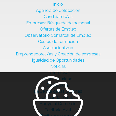
Inicio
Agencia de Colocación
Candidatos/as
Empresas: Búsqueda de personal
Ofertas de Empleo
Observatorio Comarcal de Empleo
Cursos de formación
Asociacionismo
Emprendedores/as y Creación de empresas
Igualdad de Oportunidades
Noticias
Te interesa
Ciberseguridad
Bierzo 2030
La Senda de las Cantinas
Comanda en ruta
Apoyo al Comercio
Territorio Azul