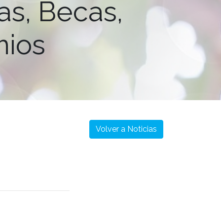
as, Becas,
mios
Volver a Noticias