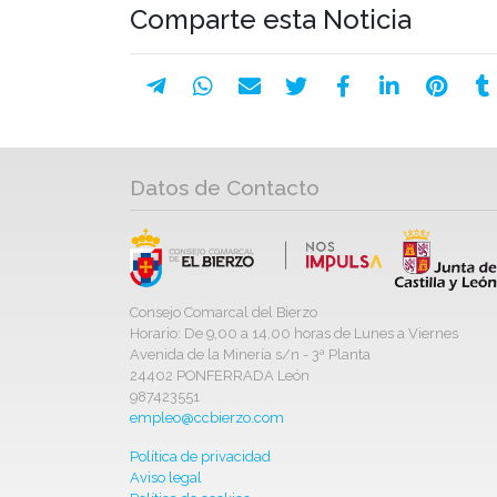
Comparte esta Noticia
Datos de Contacto
Consejo Comarcal del Bierzo
Horario: De 9,00 a 14,00 horas de Lunes a Viernes
Avenida de la Minería s/n - 3ª Planta
24402 PONFERRADA León
987423551
empleo@ccbierzo.com
Política de privacidad
Aviso legal