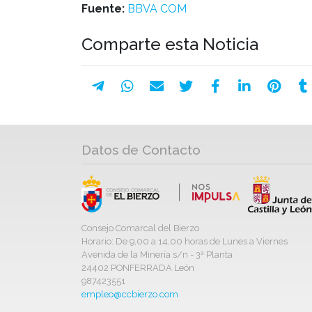
Fuente:
BBVA COM
Comparte esta Noticia
Datos de Contacto
Consejo Comarcal del Bierzo
Horario: De 9,00 a 14,00 horas de Lunes a Viernes
Avenida de la Minería s/n - 3ª Planta
24402 PONFERRADA León
987423551
empleo@ccbierzo.com