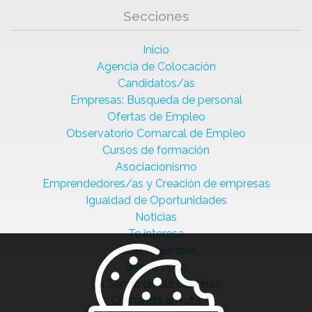
Secciones
Inicio
Agencia de Colocación
Candidatos/as
Empresas: Búsqueda de personal
Ofertas de Empleo
Observatorio Comarcal de Empleo
Cursos de formación
Asociacionismo
Emprendedores/as y Creación de empresas
Igualdad de Oportunidades
Noticias
Te interesa
Ciberseguridad
Bierzo 2030
La Senda de las Cantinas
Comanda en ruta