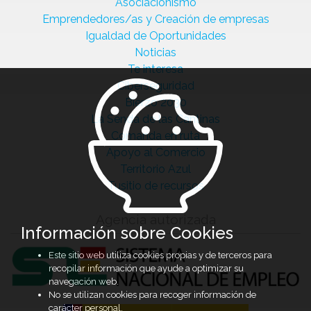
Asociacionismo
Emprendedores/as y Creación de empresas
Igualdad de Oportunidades
Noticias
Te interesa
Ciberseguridad
Bierzo 2030
La Senda de las Cantinas
Comanda en ruta
Apoyo al Comercio
Territorio Azul
Tusitio de recursos
Agencia autorizada
Información sobre Cookies
Este sitio web utiliza cookies propias y de terceros para
recopilar información que ayude a optimizar su
navegación web.
No se utilizan cookies para recoger información de
carácter personal.