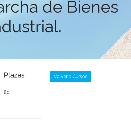
archa de Bienes
dustrial.
Plazas
Volver a Cursos
80