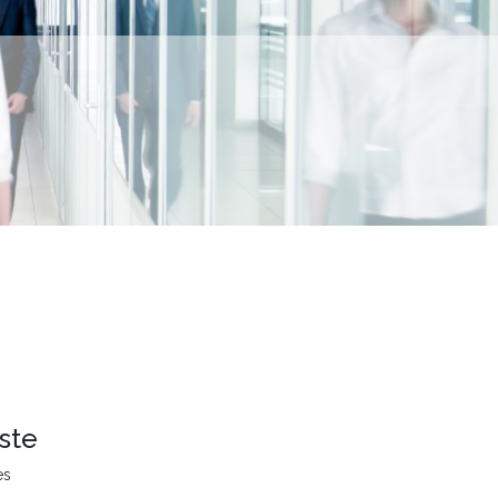
ste
es