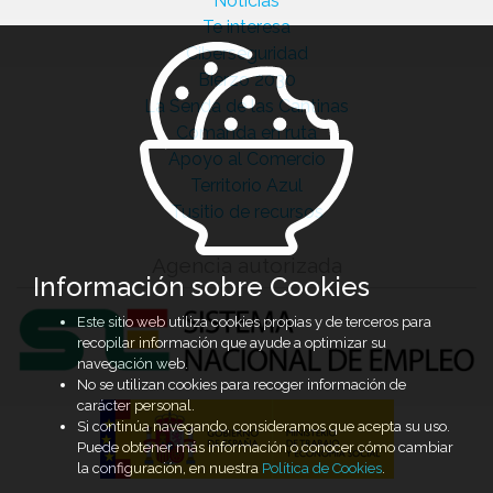
Noticias
Te interesa
Ciberseguridad
Bierzo 2030
La Senda de las Cantinas
Comanda en ruta
Apoyo al Comercio
Territorio Azul
Tusitio de recursos
Agencia autorizada
Información sobre Cookies
Este sitio web utiliza cookies propias y de terceros para
recopilar información que ayude a optimizar su
navegación web.
No se utilizan cookies para recoger información de
carácter personal.
Si continúa navegando, consideramos que acepta su uso.
Puede obtener más información o conocer cómo cambiar
la configuración, en nuestra
Política de Cookies
.