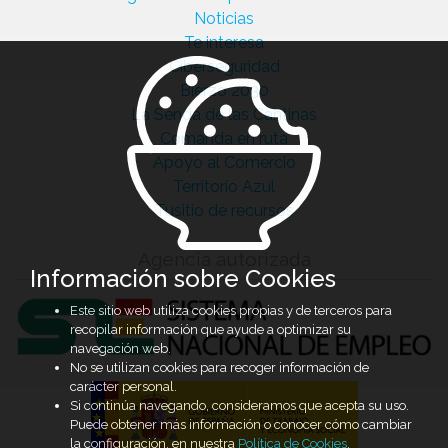
Noticias
Te interesa
Ciberseguridad
Bierzo 2030
La Senda de las Cantinas
Comanda en ruta
Apoyo al Comercio
Territorio Azul
Tusitio de recursos
Agencia autorizada
Información sobre Cookies
Este sitio web utiliza cookies propias y de terceros para
recopilar información que ayude a optimizar su
navegación web.
No se utilizan cookies para recoger información de
carácter personal.
Si continúa navegando, consideramos que acepta su uso.
Puede obtener más información o conocer cómo cambiar
la configuración, en nuestra
Política de Cookies
.