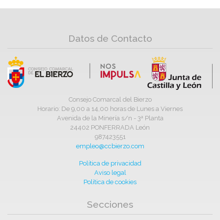
Datos de Contacto
Consejo Comarcal del Bierzo
Horario: De 9,00 a 14,00 horas de Lunes a Viernes
Avenida de la Minería s/n - 3ª Planta
24402 PONFERRADA León
987423551
empleo@ccbierzo.com
Política de privacidad
Aviso legal
Política de cookies
Secciones