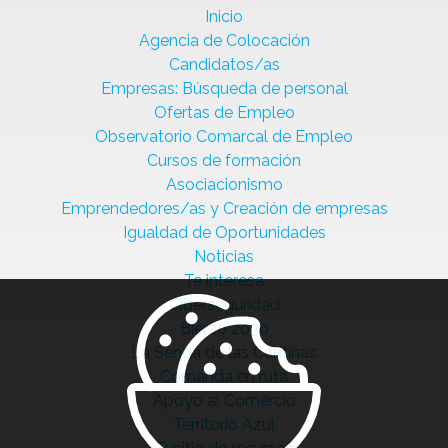
Inicio
Agencia de Colocación
Candidatos/as
Empresas: Búsqueda de personal
Ofertas de Empleo
Observatorio Comarcal de Empleo
Cursos de formación
Asociacionismo
Emprendedores/as y Creación de empresas
Igualdad de Oportunidades
Noticias
Te interesa
Ciberseguridad
Bierzo 2030
La Senda de las Cantinas
Comanda en ruta
Apoyo al Comercio
Territorio Azul