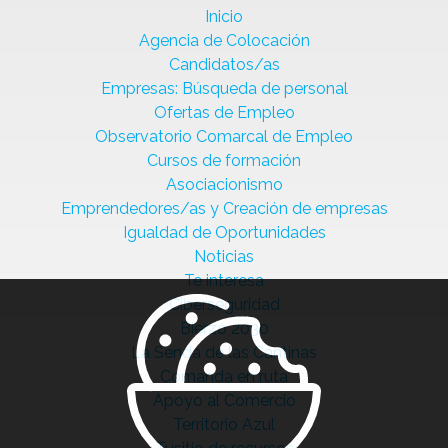
Inicio
Agencia de Colocación
Candidatos/as
Empresas: Búsqueda de personal
Ofertas de Empleo
Observatorio Comarcal de Empleo
Cursos de formación
Asociacionismo
Emprendedores/as y Creación de empresas
Igualdad de Oportunidades
Noticias
Te interesa
Ciberseguridad
Bierzo 2030
La Senda de las Cantinas
Comanda en ruta
Apoyo al Comercio
Territorio Azul