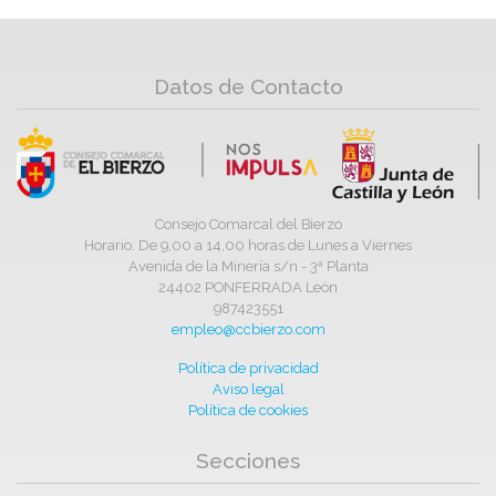
Datos de Contacto
Consejo Comarcal del Bierzo
Horario: De 9,00 a 14,00 horas de Lunes a Viernes
Avenida de la Minería s/n - 3ª Planta
24402 PONFERRADA León
987423551
empleo@ccbierzo.com
Política de privacidad
Aviso legal
Política de cookies
Secciones