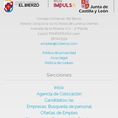
Consejo Comarcal del Bierzo
Horario: De 9,00 a 14,00 horas de Lunes a Viernes
Avenida de la Minería s/n - 3ª Planta
24402 PONFERRADA León
987423551
empleo@ccbierzo.com
Política de privacidad
Aviso legal
Política de cookies
Secciones
Inicio
Agencia de Colocación
Candidatos/as
Empresas: Búsqueda de personal
Ofertas de Empleo