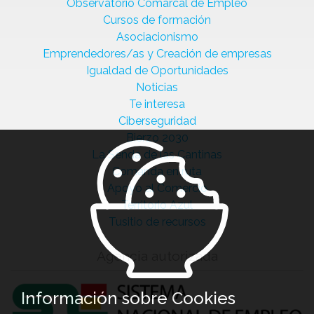
Observatorio Comarcal de Empleo
Cursos de formación
Asociacionismo
Emprendedores/as y Creación de empresas
Igualdad de Oportunidades
Noticias
Te interesa
Ciberseguridad
Bierzo 2030
La Senda de las Cantinas
Comanda en ruta
Apoyo al Comercio
Territorio Azul
Tusitio de recursos
Agencia autorizada
Información sobre Cookies