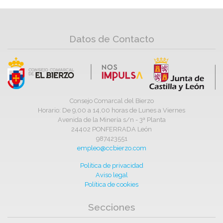
Datos de Contacto
Consejo Comarcal del Bierzo
Horario: De 9,00 a 14,00 horas de Lunes a Viernes
Avenida de la Minería s/n - 3ª Planta
24402 PONFERRADA León
987423551
empleo@ccbierzo.com
Política de privacidad
Aviso legal
Política de cookies
Secciones