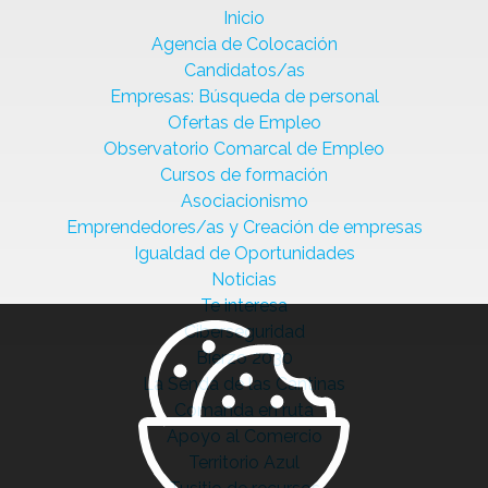
Inicio
Agencia de Colocación
Candidatos/as
Empresas: Búsqueda de personal
Ofertas de Empleo
Observatorio Comarcal de Empleo
Cursos de formación
Asociacionismo
Emprendedores/as y Creación de empresas
Igualdad de Oportunidades
Noticias
Te interesa
Ciberseguridad
Bierzo 2030
La Senda de las Cantinas
Comanda en ruta
Apoyo al Comercio
Territorio Azul