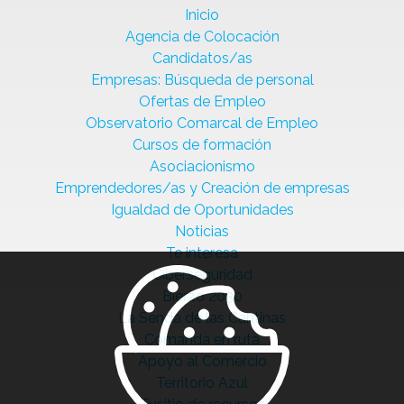
Inicio
Agencia de Colocación
Candidatos/as
Empresas: Búsqueda de personal
Ofertas de Empleo
Observatorio Comarcal de Empleo
Cursos de formación
Asociacionismo
Emprendedores/as y Creación de empresas
Igualdad de Oportunidades
Noticias
Te interesa
Ciberseguridad
Bierzo 2030
La Senda de las Cantinas
Comanda en ruta
Apoyo al Comercio
Territorio Azul