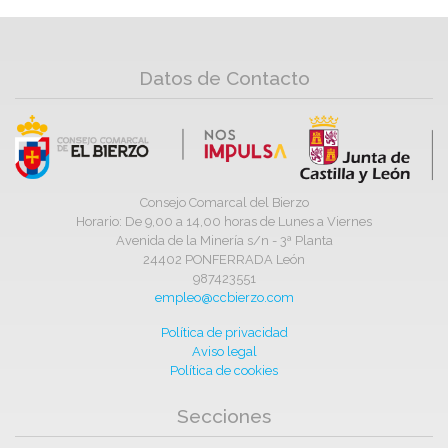
Datos de Contacto
Consejo Comarcal del Bierzo
Horario: De 9,00 a 14,00 horas de Lunes a Viernes
Avenida de la Minería s/n - 3ª Planta
24402 PONFERRADA León
987423551
empleo@ccbierzo.com
Política de privacidad
Aviso legal
Política de cookies
Secciones