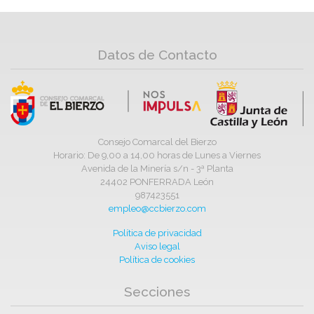
Datos de Contacto
Consejo Comarcal del Bierzo
Horario: De 9,00 a 14,00 horas de Lunes a Viernes
Avenida de la Minería s/n - 3ª Planta
24402 PONFERRADA León
987423551
empleo@ccbierzo.com
Política de privacidad
Aviso legal
Política de cookies
Secciones