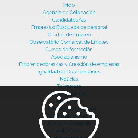
Inicio
Agencia de Colocación
Candidatos/as
Empresas: Búsqueda de personal
Ofertas de Empleo
Observatorio Comarcal de Empleo
Cursos de formación
Asociacionismo
Emprendedores/as y Creación de empresas
Igualdad de Oportunidades
Noticias
Te interesa
Ciberseguridad
Bierzo 2030
La Senda de las Cantinas
Comanda en ruta
Apoyo al Comercio
Territorio Azul