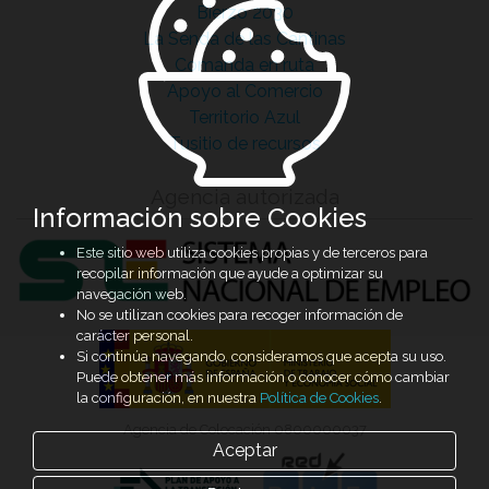
Bierzo 2030
La Senda de las Cantinas
Comanda en ruta
Apoyo al Comercio
Territorio Azul
Tusitio de recursos
Agencia autorizada
Información sobre Cookies
Este sitio web utiliza cookies propias y de terceros para
recopilar información que ayude a optimizar su
navegación web.
No se utilizan cookies para recoger información de
carácter personal.
Si continúa navegando, consideramos que acepta su uso.
Puede obtener más información o conocer cómo cambiar
la configuración, en nuestra
Política de Cookies
.
Agencia de Colocación 0800000037
Aceptar